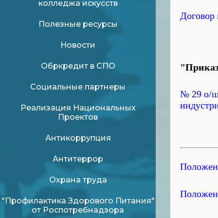
колледжа искусств
Договор 
Полезные ресурсы
Новости
Обркредит в СПО
"Приказ
Социальные партнеры
№ 29 о/ш
индустр
Реализация Национальных
Проектов
Антикоррупция
Антитеррор
Положен
Охрана труда
Положени
"Профилактика Здорового Питания"
от Роспотребнадзора