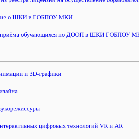
ие о ШКИ в ГОБПОУ МКИ
 приёма обучающихся по ДООП в ШКИ ГОБПОУ М
анимации и 3D-графики
изайна
звукорежиссуры
интерактивных цифровых технологий VR и AR