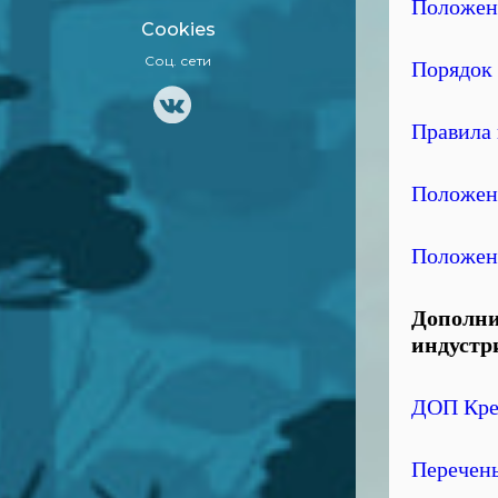
Положен
Cookies
Соц. сети
Порядок 
Правила
Положен
Положени
Дополни
индустр
ДОП Кре
Перечень