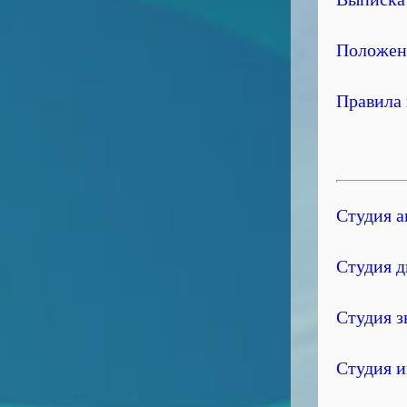
Положен
Правила
Студия 
Студия д
Студия 
Студия 