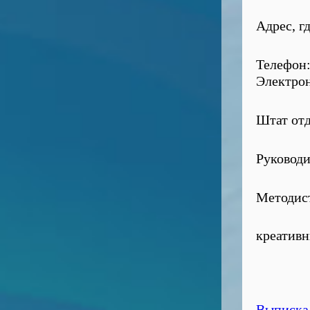
Адрес, г
Телефон:
Электрон
Штат отд
Руководи
Методист
креатив
Выписка 