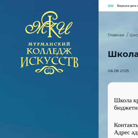
Версия для
Главная
Шко
Школа
06.08.2025
Школа кр
бюджетно
Контакт
Адрес ад