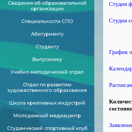
Сведения об образовательной
Студия ф
организации
Студия 
Специальности СПО
Абитуриенту
Студенту
График о
Выпускнику
Календа
Учебно-методический отдел
Расписа
Отдел по развитию
художественного образования
Количес
Школа креативных индустрий
состояни
Молодежный медиацентр
Заявлени
Студенческий спортивный клуб