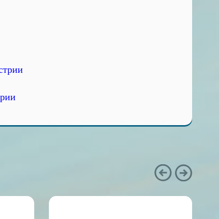
стрии
трии